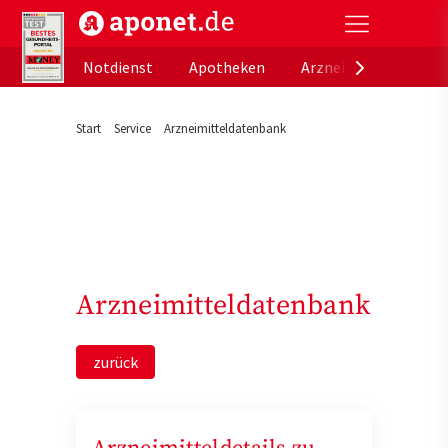
aponet.de - Das offizielle Gesundheitsportal der de
Notdienst
Apotheken
Arzneimitteldatenb
Start
Service
Arzneimitteldatenbank
Arzneimitteldatenbank
zurück