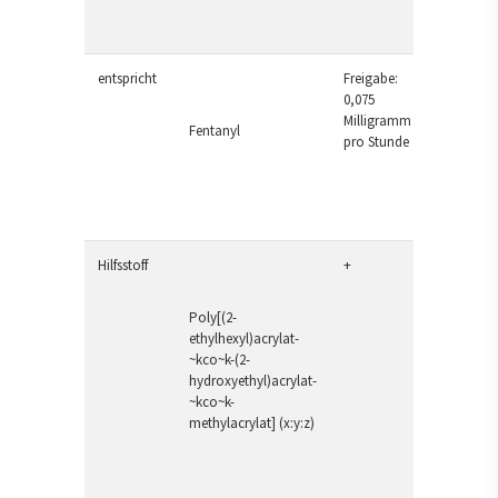
entspricht
Freigabe:
0,075
Milligramm
Fentanyl
pro Stunde
Hilfsstoff
+
Poly[(2-
ethylhexyl)acrylat-
~kco~k-(2-
hydroxyethyl)acrylat-
~kco~k-
methylacrylat] (x:y:z)