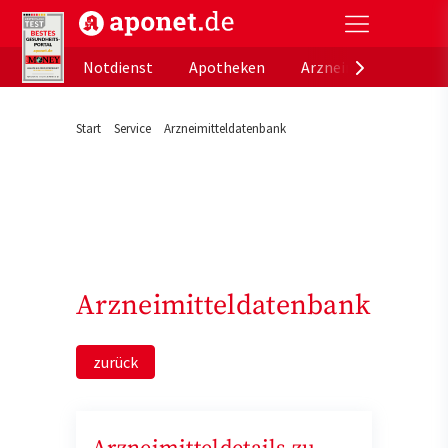
aponet.de - Das offizielle Gesundheitsportal der de
Notdienst
Apotheken
Arzneimitteldatenb
Start
Service
Arzneimitteldatenbank
Arzneimitteldatenbank
zurück