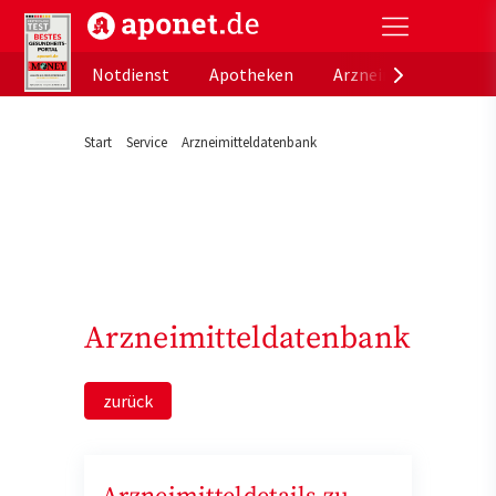
aponet.de - Das offizielle Gesundheitsportal der de
Notdienst
Apotheken
Arzneimitteldatenb
Start
Service
Arzneimitteldatenbank
Arzneimitteldatenbank
zurück