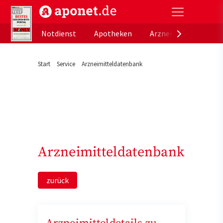
aponet.de - Das offizielle Gesundheitsportal der de
Notdienst
Apotheken
Arzneimitteldatenb
Start
Service
Arzneimitteldatenbank
Arzneimitteldatenbank
zurück