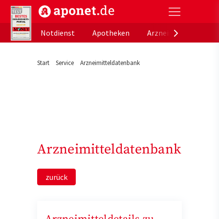
aponet.de - Das offizielle Gesundheitsportal der de
Notdienst
Apotheken
Arzneimitteldatenb
Start
Service
Arzneimitteldatenbank
Arzneimitteldatenbank
zurück