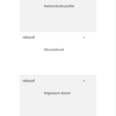
Natriumdodecylsulfat
Hilfsstoff
+
Siliciumdioxid
Hilfsstoff
+
Magnesium stearat