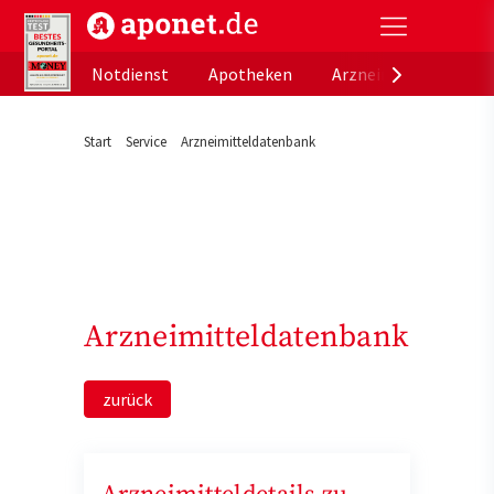
aponet.de - Das offizielle Gesundheitsportal der de
Notdienst
Apotheken
Arzneimitteldatenb
Start
Service
Arzneimitteldatenbank
Arzneimitteldatenbank
zurück