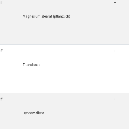
ff
+
Magnesium stearat (pflanzlich)
ff
+
Titandioxid
ff
+
Hypromellose