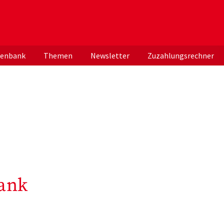
er deutschen ApothekerInnen
tenbank
Themen
Newsletter
Zuzahlungsrechner
ank