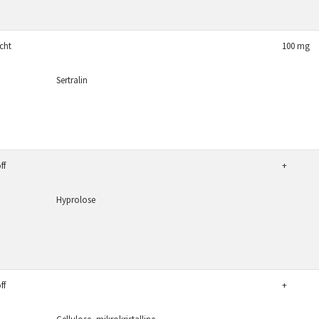
icht
100 mg
Sertralin
ff
+
Hyprolose
ff
+