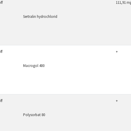
ff
111,91 m
Sertralin hydrochlorid
ff
+
Macrogol 400
ff
+
Polysorbat 80