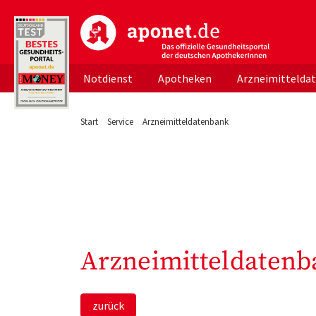
aponet.de - Das offizielle Gesundheitsportal d
Notdienst
Apotheken
Arzneimittelda
Start
Service
Arzneimitteldatenbank
Arzneimitteldatenb
zurück