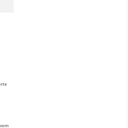
erte
u vom