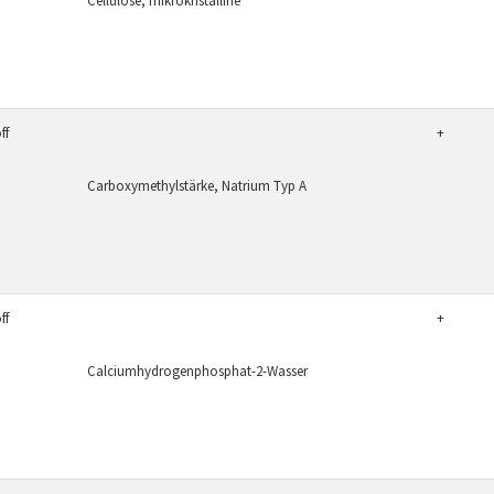
Cellulose, mikrokristalline
ff
+
Carboxymethylstärke, Natrium Typ A
ff
+
Calciumhydrogenphosphat-2-Wasser