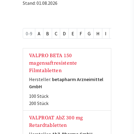
Stand: 01.08.2026
0-9
A
B
C
D
E
F
G
H
I
J
K
L
VALPRO BETA 150
magensaftresistente
Filmtabletten
Hersteller:
betapharm Arzneimittel
GmbH
100 Stück
200 Stück
VALPROAT AbZ 300 mg
Retardtabletten