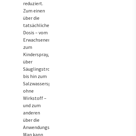
reduziert.
Zum einen
über die
tatsächliche
Dosis – vom
Erwachsenen-
zum
Kinderspray,
über
Säuglingstropfen
bis hin zum
Salzwasserspray
ohne
Wirkstoff –
und zum
anderen
über die
Anwendungshäufigkeit.
Man kann