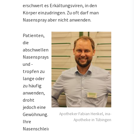
erschwert es Erkältungsviren, in den
Körper einzudringen. Zu oft darf man
Nasenspray aber nicht anwenden.
Patienten,
die
abschwellende
Nasensprays
und -
tropfen zu
lange oder
zu häufig
anwenden,
droht
jedoch eine
Gewöhnung.
Apotheker Fabian Henkel, ina-
Apotheke in Tübingen
Ihre
Nasenschleimhaut