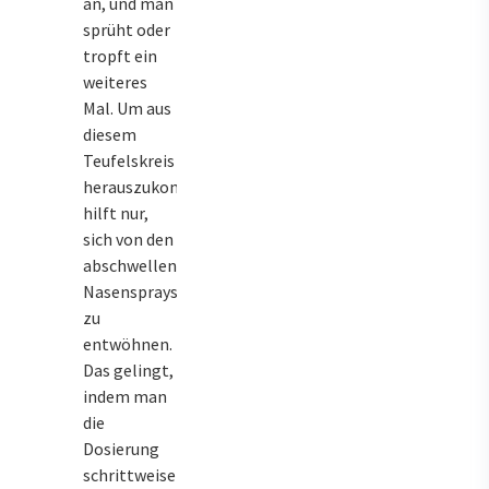
an, und man
sprüht oder
tropft ein
weiteres
Mal. Um aus
diesem
Teufelskreis
herauszukommen,
hilft nur,
sich von den
abschwellenden
Nasensprays
zu
entwöhnen.
Das gelingt,
indem man
die
Dosierung
schrittweise