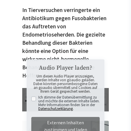
In Tierversuchen verringerte ein
Antibiotikum gegen Fusobakterien
das Auftreten von
Endometrioseherden. Die gezielte
Behandlung dieser Bakterien
könnte eine Option für eine
wirksame nicht-hormonelle
Behandlung darstellen, so die
Audio Player laden?
Hoffnung des Forscherteams.
Um diesen Audio Player anzuzeigen,
werden Inhalte von goaudio geladen.
Dabei könnten personenbezogene Daten
an goaudio übermittelt und Cookies auf
Ihrem Gerät gespeichert werden.
Ich stimme der Datenübermittlung zu
und möchte die externen Inhalte laden.
Mehr Informationen finden Sie in der
Datenschutzerklärung
.
Externen Inhalten
zustimmen und laden