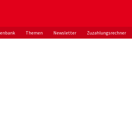
er deutschen ApothekerInnen
tenbank
Themen
Newsletter
Zuzahlungsrechner