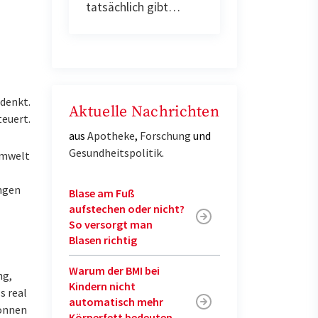
tatsächlich gibt…
denkt.
Aktuelle Nachrichten
euert.
aus
Apotheke
,
Forschung
und
Gesundheitspolitik
.
(Umwelt
ungen
Blase am Fuß
aufstechen oder nicht?
So versorgt man
Blasen richtig
Warum der BMI bei
ng,
Kindern nicht
s real
automatisch mehr
können
Körperfett bedeuten