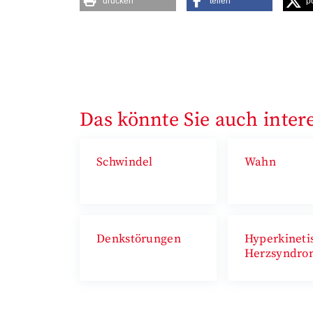
drucken
teilen
p
Das könnte Sie auch inter
Schwindel
Wahn
Denkstörungen
Hyperkineti
Herzsyndro