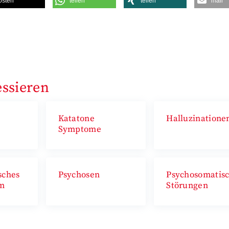
osten
teilen
teilen
mail
essieren
Katatone
Halluzinatione
Symptome
sches
Psychosen
Psychosomatis
m
Störungen