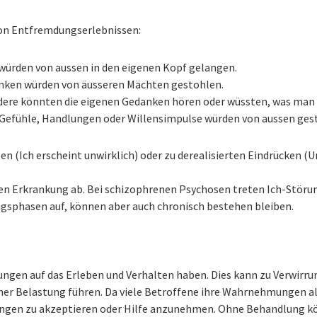
on Entfremdungserlebnissen:
ürden von aussen in den eigenen Kopf gelangen.
nken würden von äusseren Mächten gestohlen.
ere könnten die eigenen Gedanken hören oder wüssten, was man 
 Gefühle, Handlungen oder Willensimpulse würden von aussen gest
en (Ich erscheint unwirklich) oder zu derealisierten Eindrücken 
den Erkrankung ab. Bei schizophrenen Psychosen treten Ich-Stör
sphasen auf, können aber auch chronisch bestehen bleiben.
ngen auf das Erleben und Verhalten haben. Dies kann zu Verwirru
her Belastung führen. Da viele Betroffene ihre Wahrnehmungen al
gungen zu akzeptieren oder Hilfe anzunehmen. Ohne Behandlung 