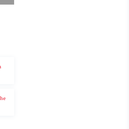
n
che