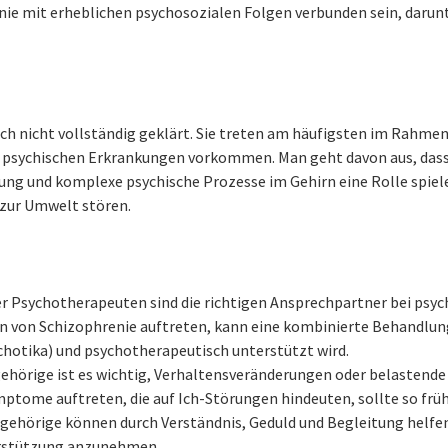
ie mit erheblichen psychosozialen Folgen verbunden sein, darun
h nicht vollständig geklärt. Sie treten am häufigsten im Rahmen
n psychischen Erkrankungen vorkommen. Man geht davon aus, das
ng und komplexe psychische Prozesse im Gehirn eine Rolle spiele
 zur Umwelt stören.
er Psychotherapeuten sind die richtigen Ansprechpartner bei psyc
n von Schizophrenie auftreten, kann eine kombinierte Behandlun
chotika) und psychotherapeutisch unterstützt wird.
ehörige ist es wichtig, Verhaltensveränderungen oder belastende
ptome auftreten, die auf Ich-Störungen hindeuten, sollte so früh
gehörige können durch Verständnis, Geduld und Begleitung helfen
erstützung anzunehmen.