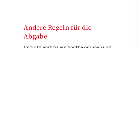
Andere Regeln für die
Abgabe
Im Notdienst haben Apothekerinnen und
Apotheker nur Zugriff auf ihr Lager und
können nicht wie tagsüber oder
wochentags fehlende Medikamente beim
Großhandel nachbestellen. Deshalb gelten
etwas andere Regeln, wenn ein
verordnetes Arzneimittel nicht vorrätig
ist. So dürfen sie in gewissem Rahmen
rezeptpflichtige Präparate gegeneinander
austauschen. Unter Umständen müssen sie
improvisieren und eine Rezeptur
anfertigen, wenn kein passendes
Fertigarzneimittel vorrätig ist. Während