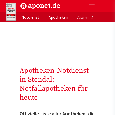
aponet.de - Das offizielle Gesundheitsportal der de
Notdienst
Apotheken
Arzneimitteldatenb
Apotheken-Notdienst
in Stendal:
Notfallapotheken für
heute
Offizielle Liste aller Apotheken, die