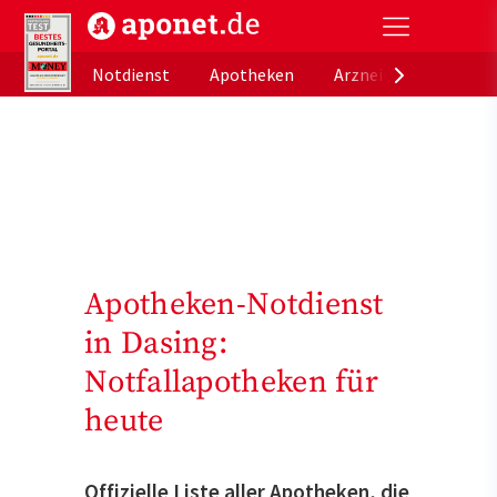
aponet.de - Das offizielle Gesundheitsportal der de
Notdienst
Apotheken
Arzneimitteldatenb
Apotheken-Notdienst
in Dasing:
Notfallapotheken für
heute
Offizielle Liste aller Apotheken, die