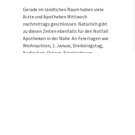
Gerade im ländlichen Raum haben viele
Ärzte und Apotheken Mittwoch
nachmittags geschlossen. Natürlich gibt
zu diesen Zeiten ebenfalls für den Notfall
Apotheken in der Nähe. An Feiertagen wie
Weihnachten, 1. Januar, Dreikönigstag,
Karfreitag, Ostern, Fronleichnam,
Himmelfahrt, Pfingsten, 3. Oktober,
Allerheiligen oder Buß- und Bettag finden
Sie ebenfalls immer eine nahegelegene
Notdienstapotheke.
Wenn Sie oder ein Familienmitglied einen
Arzt brauchen, können Sie sich an
Feiertagen und in der Nacht an den
ärztlichen Bereitschaftsdienst unter der
Rufnummer 116117 wenden. Für Notfälle
ist die Rufnummer 112 zuständig.