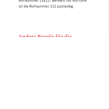
Rufnummer 116117 wenden. Für Notfälle
ist die Rufnummer 112 zuständig.
Andere Regeln für die
Abgabe
Im Notdienst haben Apothekerinnen und
Apotheker nur Zugriff auf ihr Lager und
können nicht wie tagsüber oder
wochentags fehlende Medikamente beim
Großhandel nachbestellen. Deshalb gelten
etwas andere Regeln, wenn ein
verordnetes Arzneimittel nicht vorrätig
ist. So dürfen sie in gewissem Rahmen
rezeptpflichtige Präparate gegeneinander
austauschen. Unter Umständen müssen sie