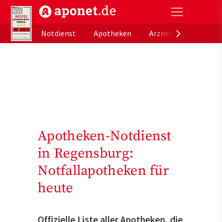
aponet.de - Das offizielle Gesundheitsportal der de
Notdienst
Apotheken
Arzneimitteldatenb
Apotheken-Notdienst
in Regensburg:
Notfallapotheken für
heute
Offizielle Liste aller Apotheken, die