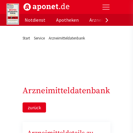
aponet.de - Das offizielle Gesundheitsportal der de
Notdienst
Apotheken
Arzneimitteldatenb
Start
Service
Arzneimitteldatenbank
Arzneimitteldatenbank
zurück