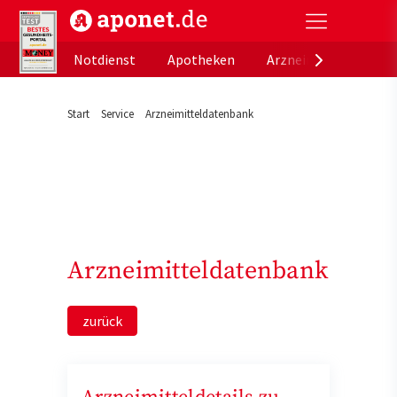
aponet.de - Das offizielle Gesundheitsportal der de
Notdienst
Apotheken
Arzneimitteldatenb
Start
Service
Arzneimitteldatenbank
Arzneimitteldatenbank
zurück