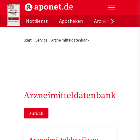
aponet.de - Das offizielle Gesundheitsportal der de
Notdienst
Apotheken
Arzneimitteldatenb
Start
Service
Arzneimitteldatenbank
Arzneimitteldatenbank
zurück