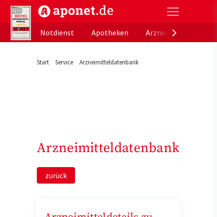
aponet.de - Das offizielle Gesundheitsportal der de
Notdienst
Apotheken
Arzneimitteldatenb
Start
Service
Arzneimitteldatenbank
Arzneimitteldatenbank
zurück