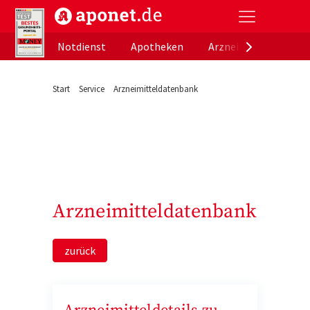
aponet.de - Das offizielle Gesundheitsportal der de
Notdienst
Apotheken
Arzneimitteldatenb
Start
Service
Arzneimitteldatenbank
Arzneimitteldatenbank
zurück