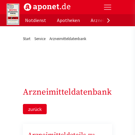
aponet.de - Das offizielle Gesundheitsportal der de
Notdienst
Apotheken
Arzneimitteldatenb
Start
Service
Arzneimitteldatenbank
Arzneimitteldatenbank
zurück