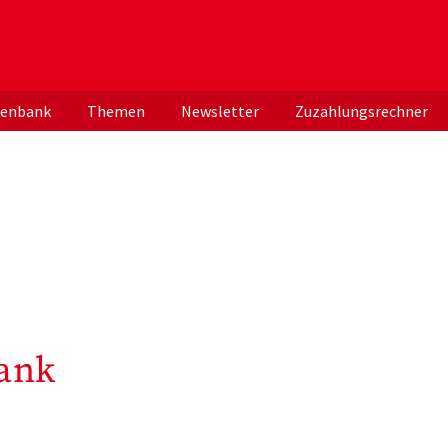
er deutschen ApothekerInnen
tenbank
Themen
Newsletter
Zuzahlungsrechner
ank