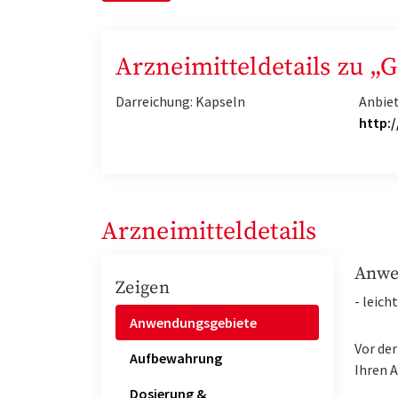
Arzneimitteldetails zu „
Darreichung: Kapseln
Anbie
http:
Arzneimitteldetails
Anwe
Zeigen
- leic
Anwendungsgebiete
Vor de
Aufbewahrung
Ihren A
Dosierung &