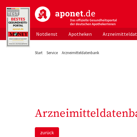
aponet.de - Das offizielle Gesundheitsportal d
Notdienst
Apotheken
Arzneimittelda
Start
Service
Arzneimitteldatenbank
Arzneimitteldatenb
zurück