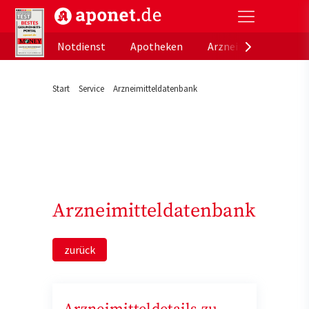
aponet.de - Das offizielle Gesundheitsportal der de
Notdienst
Apotheken
Arzneimitteldatenb
Start
Service
Arzneimitteldatenbank
Arzneimitteldatenbank
zurück