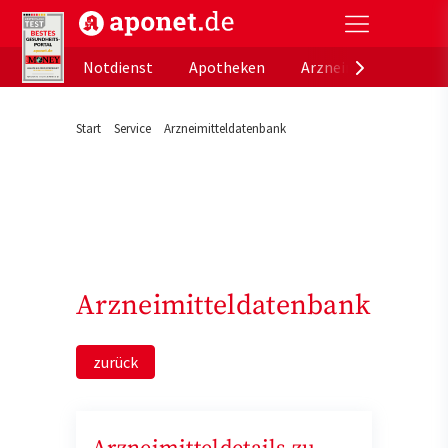
aponet.de - Das offizielle Gesundheitsportal der de
Notdienst
Apotheken
Arzneimitteldatenb
Start
Service
Arzneimitteldatenbank
Arzneimitteldatenbank
zurück