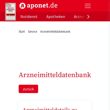
aponet.de - Das offizielle Gesundheitsportal der de
Notdienst
Apotheken
Arzneimitteldatenb
Start
Service
Arzneimitteldatenbank
Arzneimitteldatenbank
zurück