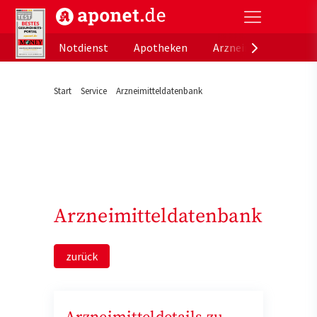
aponet.de - Das offizielle Gesundheitsportal der de
Notdienst
Apotheken
Arzneimitteldatenb
Start
Service
Arzneimitteldatenbank
Arzneimitteldatenbank
zurück