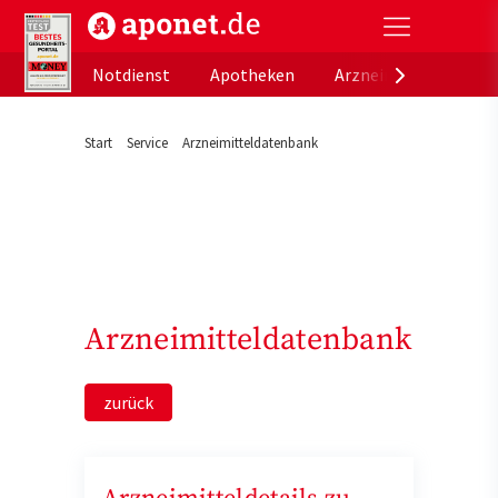
aponet.de - Das offizielle Gesundheitsportal der de
Notdienst
Apotheken
Arzneimitteldatenb
Start
Service
Arzneimitteldatenbank
Arzneimitteldatenbank
zurück