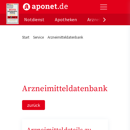
aponet.de - Das offizielle Gesundheitsportal der de
Notdienst
Apotheken
Arzneimitteldatenb
Start
Service
Arzneimitteldatenbank
Arzneimitteldatenbank
zurück