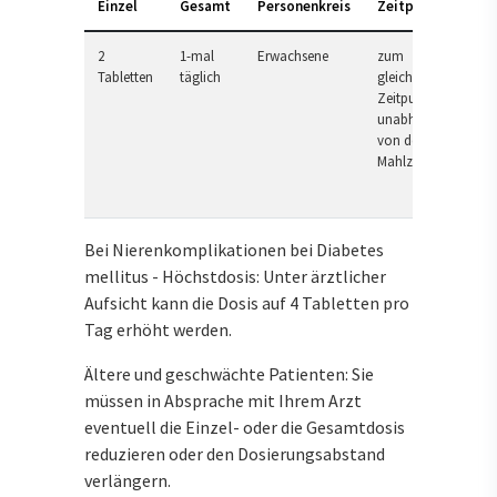
Einzel
Gesamt
Personenkreis
Zeitpunkt
2
1-mal
Erwachsene
zum
Tabletten
täglich
gleichen
Zeitpunkt,
unabhängig
von der
Mahlzeit
Bei Nierenkomplikationen bei Diabetes
mellitus - Höchstdosis: Unter ärztlicher
Aufsicht kann die Dosis auf 4 Tabletten pro
Tag erhöht werden.
Ältere und geschwächte Patienten: Sie
müssen in Absprache mit Ihrem Arzt
eventuell die Einzel- oder die Gesamtdosis
reduzieren oder den Dosierungsabstand
verlängern.