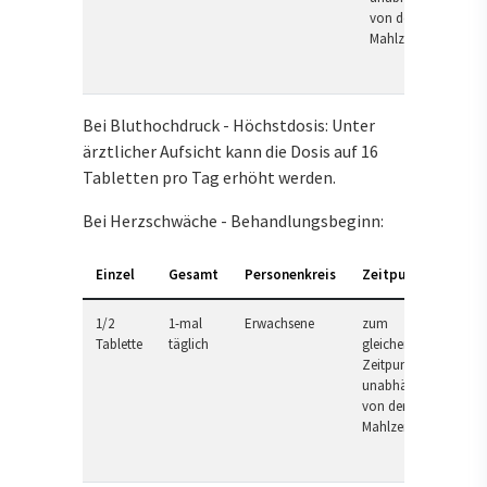
von der
Mahlzeit
Bei Bluthochdruck - Höchstdosis: Unter
ärztlicher Aufsicht kann die Dosis auf 16
Tabletten pro Tag erhöht werden.
Bei Herzschwäche - Behandlungsbeginn:
Einzel
Gesamt
Personenkreis
Zeitpunkt
1/2
1-mal
Erwachsene
zum
Tablette
täglich
gleichen
Zeitpunkt,
unabhängig
von der
Mahlzeit