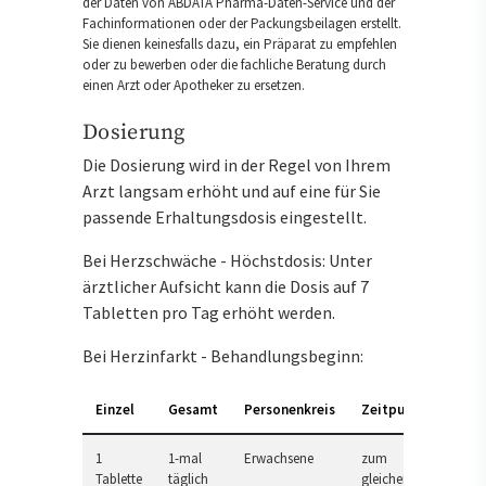
der Daten von ABDATA Pharma-Daten-Service und der
Fachinformationen oder der Packungsbeilagen erstellt.
Sie dienen keinesfalls dazu, ein Präparat zu empfehlen
oder zu bewerben oder die fachliche Beratung durch
einen Arzt oder Apotheker zu ersetzen.
Dosierung
Die Dosierung wird in der Regel von Ihrem
Arzt langsam erhöht und auf eine für Sie
passende Erhaltungsdosis eingestellt.
Bei Herzschwäche - Höchstdosis: Unter
ärztlicher Aufsicht kann die Dosis auf 7
Tabletten pro Tag erhöht werden.
Bei Herzinfarkt - Behandlungsbeginn:
Einzel
Gesamt
Personenkreis
Zeitpunkt
1
1-mal
Erwachsene
zum
Tablette
täglich
gleichen