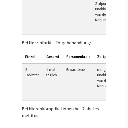
Zeitpunkt,
unabhängig
von der
Mahlzeit
Bei Herzinfarkt - Folgebehandlung:
Einzel
Gesamt
Personenkreis
Zeitpunkt
2
1-mal
Erwachsene
morgens,
Tabletten
täglich
unabhängig
von der
Mahlzeit
Bei Nierenkomplikationen bei Diabetes
mellitus: