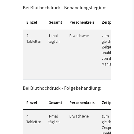
Bei Bluthochdruck - Behandlungsbeginn:
Einzel
Gesamt
Personenkreis
Zeitpunkt
2
1-mal
Erwachsene
zum
Tabletten
täglich
gleichen
Zeitpunkt,
unabhängig
von der
Mahlzeit
Bei Bluthochdruck - Folgebehandlung:
Einzel
Gesamt
Personenkreis
Zeitpunkt
4
1-mal
Erwachsene
zum
Tabletten
täglich
gleichen
Zeitpunkt,
unabhängig