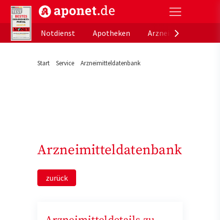
aponet.de - Das offizielle Gesundheitsportal der de
Notdienst
Apotheken
Arzneimitteldatenb
Start
Service
Arzneimitteldatenbank
Arzneimitteldatenbank
zurück