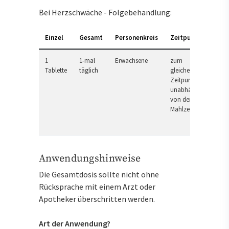
Bei Herzschwäche - Folgebehandlung:
Einzel
Gesamt
Personenkreis
Zeitpunkt
1
1-mal
Erwachsene
zum
Tablette
täglich
gleichen
Zeitpunkt,
unabhängig
von der
Mahlzeit
Anwendungshinweise
Die Gesamtdosis sollte nicht ohne
Rücksprache mit einem Arzt oder
Apotheker überschritten werden.
Art der Anwendung?