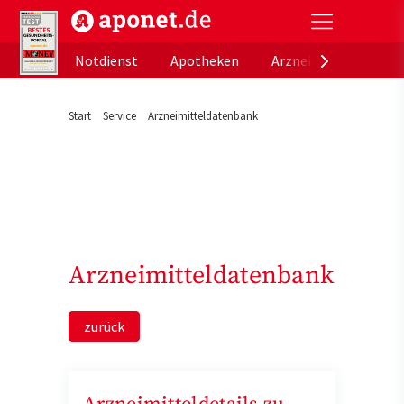
aponet.de - Das offizielle Gesundheitsportal der de
Notdienst
Apotheken
Arzneimitteldatenb
Start
Service
Arzneimitteldatenbank
Arzneimitteldatenbank
zurück