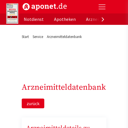
aponet.de - Das offizielle Gesundheitsportal der de
Notdienst
Apotheken
Arzneimitteldatenb
Start
Service
Arzneimitteldatenbank
Arzneimitteldatenbank
zurück