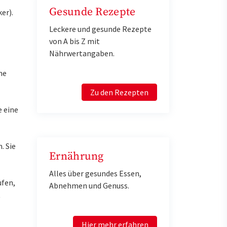
Gesunde Rezepte
er).
Leckere und gesunde Rezepte
von A bis Z mit
Nährwertangaben.
ne
Zu den Rezepten
e eine
. Sie
Ernährung
Alles über gesundes Essen,
ufen,
Abnehmen und Genuss.
t
Hier mehr erfahren