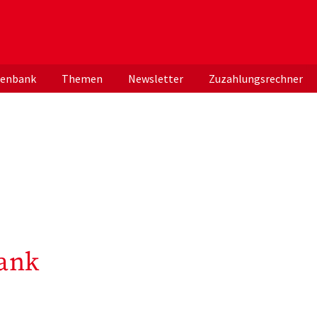
er deutschen ApothekerInnen
tenbank
Themen
Newsletter
Zuzahlungsrechner
ank