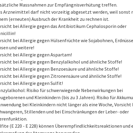
sätzliche Massnahmen zur Empfängnisverhütung treffen.
s Arzneimittel darf nicht vorzeitig abgesetzt werden, weil sonst 
nem (erneuten) Ausbruch der Krankheit zu rechnen ist.
rsicht bei Allergie gegen das Antibiotikum Cephalosporin oder
nicillin!
rsicht bei Allergie gegen Hülsenfrüchte wie Sojabohnen, Erdnüsse
nsen und weitere!
rsicht bei Allergie gegen Aspartam!
rsicht bei Allergie gegen Benzylalkohol und ähnliche Stoffe!
rsicht bei Allergie gegen Benzoesäure und ähnliche Stoffe!
rsicht bei Allergie gegen Zitronensäure und ähnliche Stoffe!
rsicht bei Allergie gegen Sulfit!
nzylalkohol: Risiko für schwerwiegende Nebenwirkungen bei
ugeborenen und Kleinkindern (bis zu 3 Jahren). Risiko für Akkumu
Anwendung bei Kleinkindern nicht länger als eine Woche, Vorsicht 
hwangeren, Stillenden und bei Einschränkungen der Leber- oder
erenfunktion.
lfite (E 220 - E 228) können Überempfindlichkeitsreaktionen und 
rkrampfung der Atemwege hervorrufen.