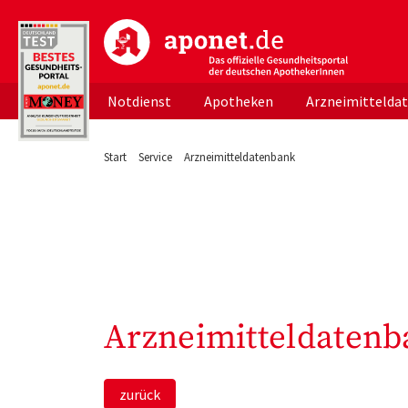
aponet.de - Das offizielle Gesundheitsportal d
Notdienst
Apotheken
Arzneimittelda
Start
Service
Arzneimitteldatenbank
Arzneimitteldatenb
zurück