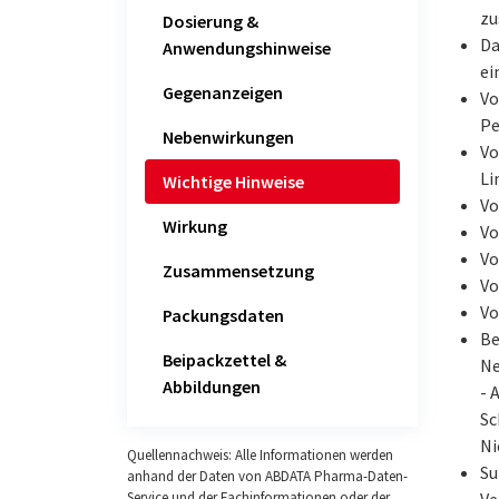
zu
Dosierung &
Da
Anwendungshinweise
ei
Gegenanzeigen
Vo
Pe
Nebenwirkungen
Vo
Li
Wichtige Hinweise
Vo
Wirkung
Vo
Vo
Zusammensetzung
Vo
Vo
Packungsdaten
Be
Beipackzettel &
Ne
Abbildungen
- 
Sc
Ni
Quellennachweis: Alle Informationen werden
Su
anhand der Daten von ABDATA Pharma-Daten-
Ve
Service und der Fachinformationen oder der