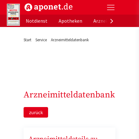
aponet.de - Das offizielle Gesundheitsportal der de
Notdienst
Apotheken
Arzneimitteldatenb
Start
Service
Arzneimitteldatenbank
Arzneimitteldatenbank
zurück