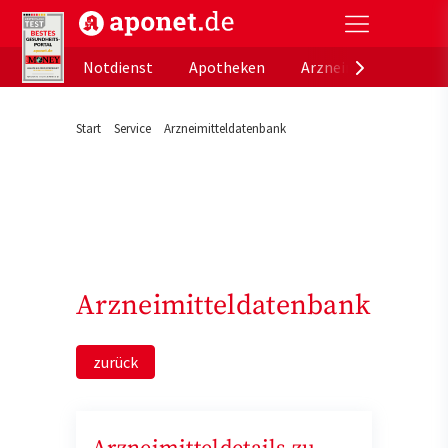
aponet.de - Das offizielle Gesundheitsportal der de
Notdienst
Apotheken
Arzneimitteldatenb
Start
Service
Arzneimitteldatenbank
Arzneimitteldatenbank
zurück