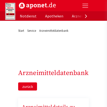
aponet.de - Das offizielle Gesundheitsportal der de
Notdienst
Apotheken
Arzneimitteldatenb
Start
Service
Arzneimitteldatenbank
Arzneimitteldatenbank
zurück