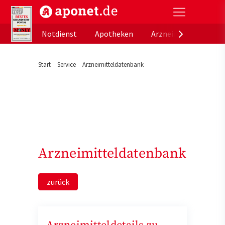
aponet.de - Das offizielle Gesundheitsportal der de
Notdienst
Apotheken
Arzneimitteldatenb
Start
Service
Arzneimitteldatenbank
Arzneimitteldatenbank
zurück