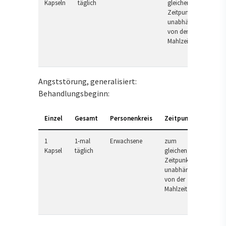
Kapseln
täglich
gleichen
Zeitpunkt,
unabhängig
von der
Mahlzeit
Angststörung, generalisiert:
Behandlungsbeginn:
Einzel
Gesamt
Personenkreis
Zeitpunkt
1
1-mal
Erwachsene
zum
Kapsel
täglich
gleichen
Zeitpunkt,
unabhängig
von der
Mahlzeit