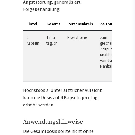
Angststörung, generalisiert:
Folgebehandlung:
Einzel
Gesamt
Personenkreis
Zeitpunkt
2
1-mal
Erwachsene
zum
Kapseln
täglich
gleichen
Zeitpunkt,
unabhängig
von der
Mahlzeit
Höchstdosis: Unter ärztlicher Aufsicht
kann die Dosis auf 4 Kapseln pro Tag
erhöht werden.
Anwendungshinweise
Die Gesamtdosis sollte nicht ohne