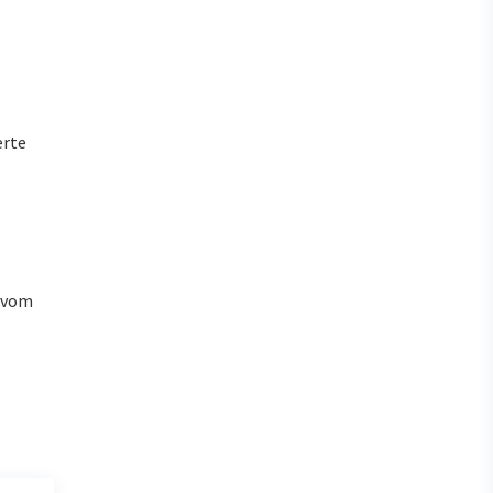
erte
u vom