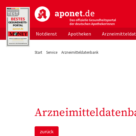
aponet.de - Das offizielle Gesundheitsportal d
Notdienst
Apotheken
Arzneimittelda
Start
Service
Arzneimitteldatenbank
Arzneimitteldatenb
zurück