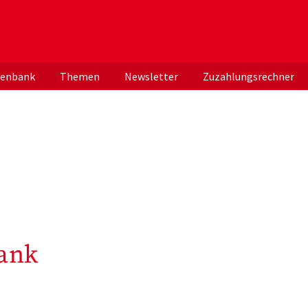
er deutschen ApothekerInnen
tenbank
Themen
Newsletter
Zuzahlungsrechner
ank