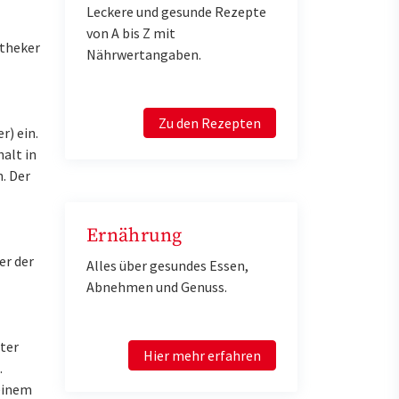
Leckere und gesunde Rezepte
von A bis Z mit
otheker
Nährwertangaben.
Zu den Rezepten
r) ein.
alt in
. Der
Ernährung
er der
Alles über gesundes Essen,
Abnehmen und Genuss.
ter
Hier mehr erfahren
.
einem