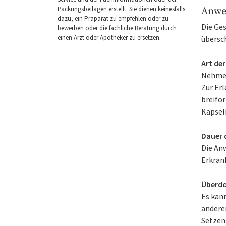
Packungsbeilagen erstellt. Sie dienen keinesfalls
Anwe
dazu, ein Präparat zu empfehlen oder zu
Die Ge
bewerben oder die fachliche Beratung durch
einen Arzt oder Apotheker zu ersetzen.
übersc
Art de
Nehmen 
Zur Erl
breiför
Kapseli
Dauer 
Die An
Erkran
Überdo
Es kan
andere
Setzen