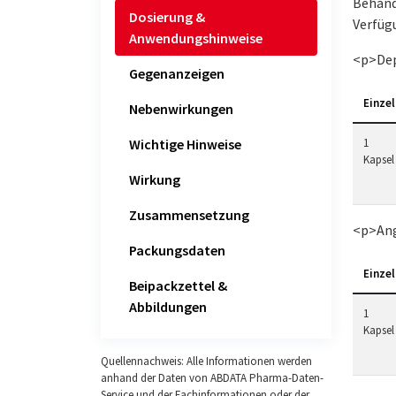
Behand
Dosierung &
Verfüg
Anwendungshinweise
<p>Dep
Gegenanzeigen
Einzel
Nebenwirkungen
Wichtige Hinweise
1
Kapsel
Wirkung
Zusammensetzung
<p>Ang
Packungsdaten
Einzel
Beipackzettel &
Abbildungen
1
Kapsel
Quellennachweis: Alle Informationen werden
anhand der Daten von ABDATA Pharma-Daten-
Service und der Fachinformationen oder der