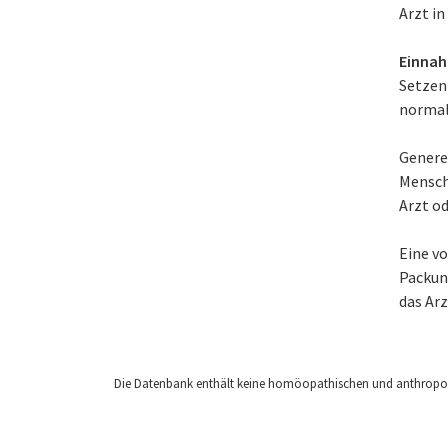
Arzt in
Einnah
Setzen
normal
Generel
Mensch
Arzt o
Eine v
Packung
das Ar
Die Datenbank enthält keine homöopathischen und anthropos