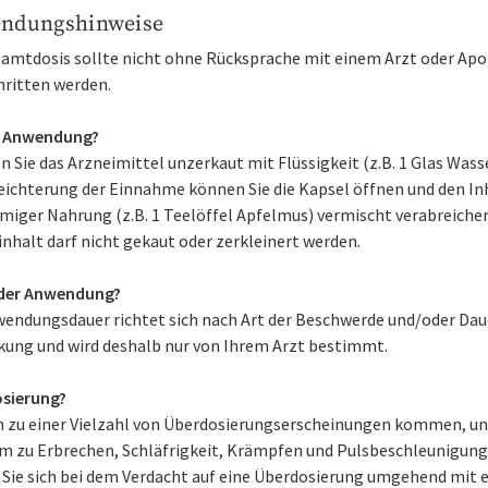
ndungshinweise
samtdosis sollte nicht ohne Rücksprache mit einem Arzt oder Ap
hritten werden.
r Anwendung?
Sie das Arzneimittel unzerkaut mit Flüssigkeit (z.B. 1 Glas Wasse
eichterung der Einnahme können Sie die Kapsel öffnen und den Inh
miger Nahrung (z.B. 1 Teelöffel Apfelmus) vermischt verabreichen
nhalt darf nicht gekaut oder zerkleinert werden.
der Anwendung?
wendungsdauer richtet sich nach Art der Beschwerde und/oder Dau
kung und wird deshalb nur von Ihrem Arzt bestimmt.
sierung?
n zu einer Vielzahl von Überdosierungserscheinungen kommen, un
m zu Erbrechen, Schläfrigkeit, Krämpfen und Pulsbeschleunigung
 Sie sich bei dem Verdacht auf eine Überdosierung umgehend mit 