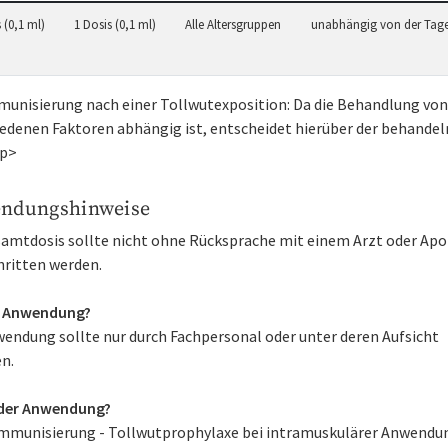
 (0,1 ml)
1 Dosis (0,1 ml)
Alle Altersgruppen
unabhängig von der Tage
unisierung nach einer Tollwutexposition: Da die Behandlung von
iedenen Faktoren abhängig ist, entscheidet hierüber der behande
/p>
ndungshinweise
samtdosis sollte nicht ohne Rücksprache mit einem Arzt oder Ap
hritten werden.
r Anwendung?
wendung sollte nur durch Fachpersonal oder unter deren Aufsicht
n.
der Anwendung?
mmunisierung - Tollwutprophylaxe bei intramuskulärer Anwendun