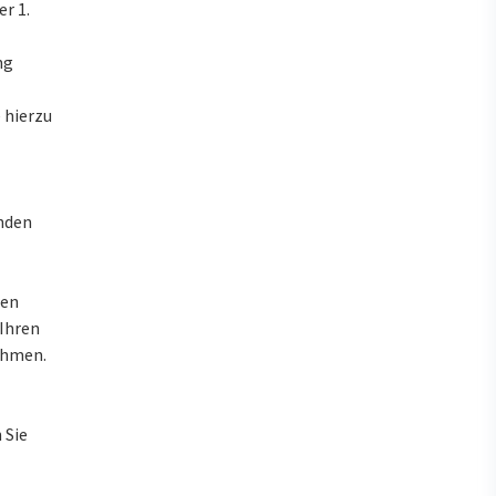
r 1.
ng
 hierzu
enden
ren
 Ihren
ahmen.
 Sie