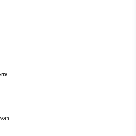
erte
u vom