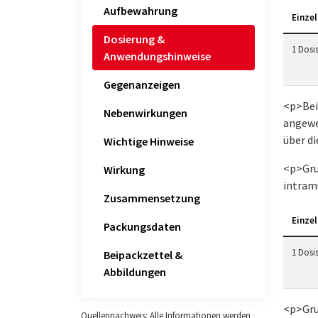
Aufbewahrung
Einzel
Dosierung &
1 Dosis
Anwendungshinweise
Gegenanzeigen
<p>Bei
Nebenwirkungen
angewe
über d
Wichtige Hinweise
<p>Gru
Wirkung
intram
Zusammensetzung
Einzel
Packungsdaten
1 Dosis
Beipackzettel &
Abbildungen
<p>Gru
Quellennachweis: Alle Informationen werden