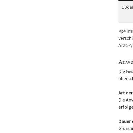
1 Dosis
<p>Imm
versch
Arzt.<
Anwe
Die Ge
übersc
Art de
Die An
erfolge
Dauer 
Grundi