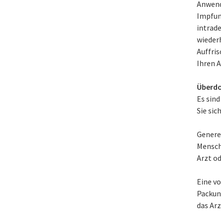
Anwendu
Impfun
intrad
wieder
Auffri
Ihren A
Überdo
Es sin
Sie sic
Generel
Mensch
Arzt o
Eine v
Packung
das Ar