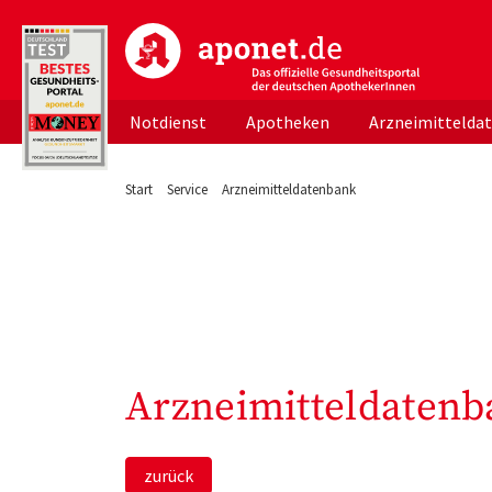
aponet.de - Das offizielle Gesundheitsportal d
Notdienst
Apotheken
Arzneimittelda
Start
Service
Arzneimitteldatenbank
Arzneimitteldatenb
zurück