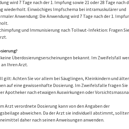
ng wird 7 Tage nach der 1. Impfung sowie 21 oder 28 Tage nach de
g wiederholt. Einwöchiges Impfschema bei intramuskulärer und
ermaler Anwendung: Die Anwendung wird 7 Tage nach der 1. Impfu
holt.
schimpfung und Immunisierung nach Tollwut-Infektion: Fragen Sie
rzt.
sierung?
d keine Überdosierungserscheinungen bekannt. Im Zweifelsfall w
h an Ihren Arzt.
l gilt: Achten Sie vor allem bei Säuglingen, Kleinkindern und älte
en auf eine gewissenhafte Dosierung. Im Zweifelsfalle fragen Sie
der Apotheker nach etwaigen Auswirkungen oder Vorsichtsmassn
om Arzt verordnete Dosierung kann von den Angaben der
sbeilage abweichen. Da der Arzt sie individuell abstimmt, sollten
zneimittel daher nach seinen Anweisungen anwenden.