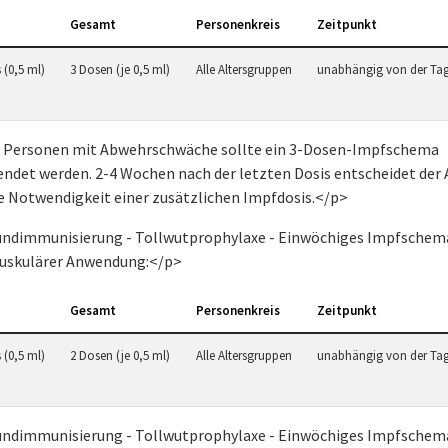
Gesamt
Personenkreis
Zeitpunkt
 (0,5 ml)
3 Dosen (je 0,5 ml)
Alle Altersgruppen
unabhängig von der Tag
 Personen mit Abwehrschwäche sollte ein 3-Dosen-Impfschema
ndet werden. 2-4 Wochen nach der letzten Dosis entscheidet der 
ie Notwendigkeit einer zusätzlichen Impfdosis.</p>
ndimmunisierung - Tollwutprophylaxe - Einwöchiges Impfschema
uskulärer Anwendung:</p>
Gesamt
Personenkreis
Zeitpunkt
 (0,5 ml)
2 Dosen (je 0,5 ml)
Alle Altersgruppen
unabhängig von der Tag
ndimmunisierung - Tollwutprophylaxe - Einwöchiges Impfschema