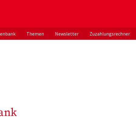
er deutschen ApothekerInnen
tenbank
Themen
Newsletter
Zuzahlungsrechner
ank