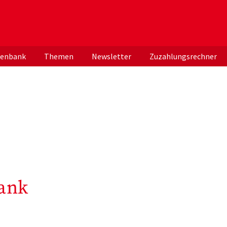
er deutschen ApothekerInnen
tenbank
Themen
Newsletter
Zuzahlungsrechner
ank