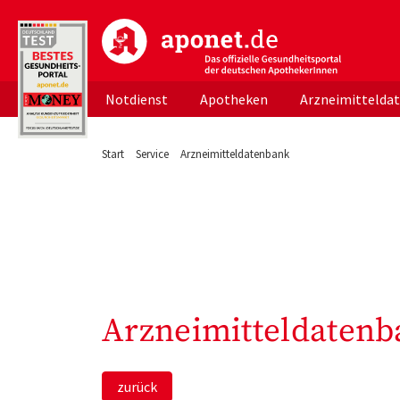
aponet.de - Das offizielle Gesundheitsportal d
Notdienst
Apotheken
Arzneimittelda
Start
Service
Arzneimitteldatenbank
Arzneimitteldatenb
zurück