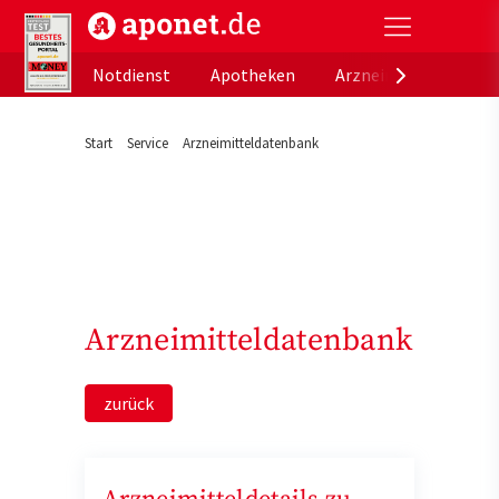
aponet.de - Das offizielle Gesundheitsportal der de
Notdienst
Apotheken
Arzneimitteldatenb
Start
Service
Arzneimitteldatenbank
Arzneimitteldatenbank
zurück