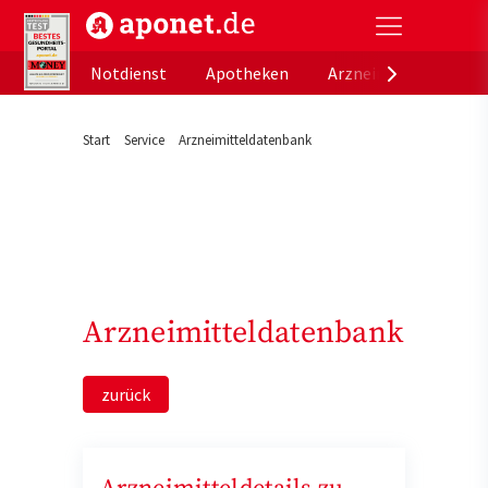
aponet.de - Das offizielle Gesundheitsportal der de
Notdienst
Apotheken
Arzneimitteldatenb
Start
Service
Arzneimitteldatenbank
Arzneimitteldatenbank
zurück