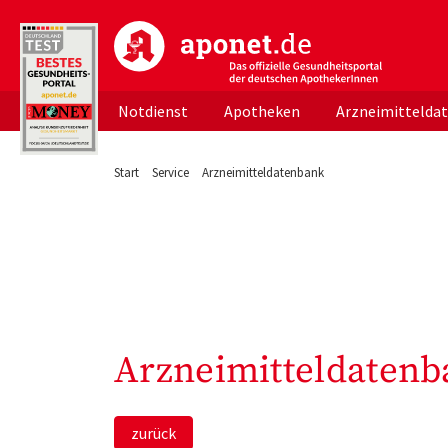
aponet.de - Das offizielle Gesundheitsportal d
Notdienst
Apotheken
Arzneimittelda
Start
Service
Arzneimitteldatenbank
Arzneimitteldatenb
zurück