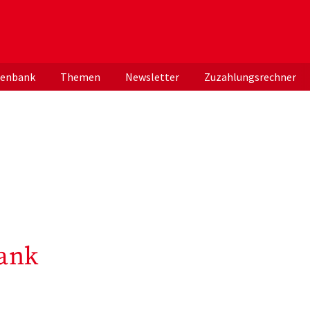
er deutschen ApothekerInnen
tenbank
Themen
Newsletter
Zuzahlungsrechner
ank