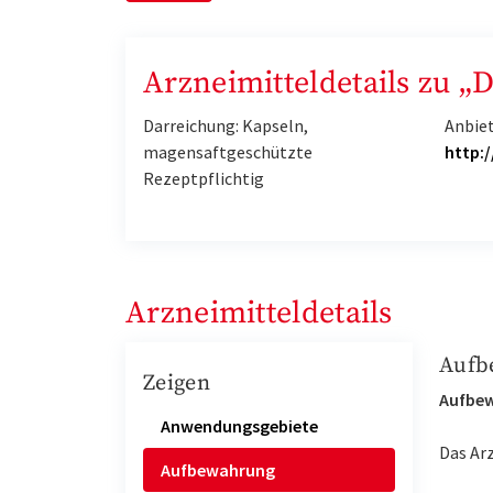
Arzneimitteldetails zu „
Darreichung: Kapseln,
Anbie
magensaftgeschützte
http:
Rezeptpflichtig
Arzneimitteldetails
Aufb
Zeigen
Aufbe
Anwendungsgebiete
Das Ar
Aufbewahrung