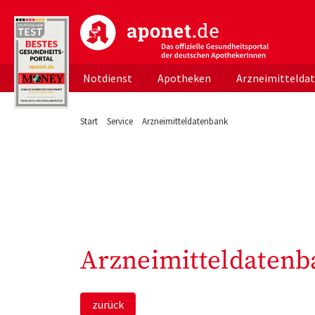
aponet.de - Das offizielle Gesundheitsportal d
Notdienst
Apotheken
Arzneimittelda
Start
Service
Arzneimitteldatenbank
Arzneimitteldatenb
zurück