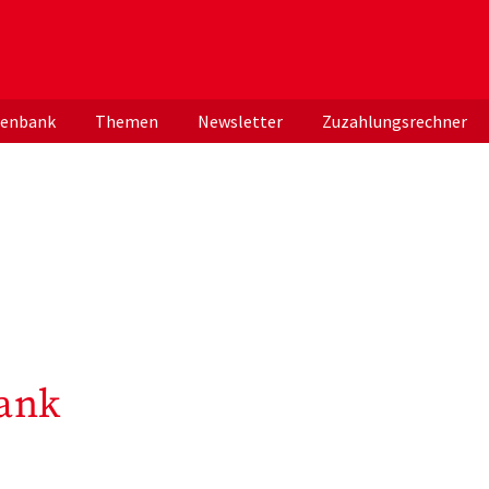
er deutschen ApothekerInnen
tenbank
Themen
Newsletter
Zuzahlungsrechner
ank