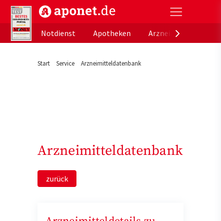
aponet.de - Das offizielle Gesundheitsportal der de
Notdienst
Apotheken
Arzneimitteldatenb
Start
Service
Arzneimitteldatenbank
Arzneimitteldatenbank
zurück