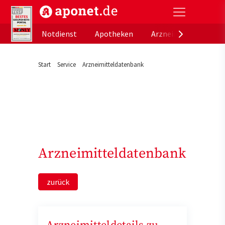
aponet.de - Das offizielle Gesundheitsportal der de
Notdienst
Apotheken
Arzneimitteldatenb
Start
Service
Arzneimitteldatenbank
Arzneimitteldatenbank
zurück