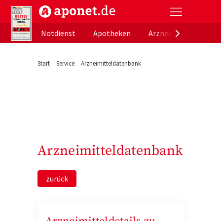
aponet.de - Das offizielle Gesundheitsportal der de
Notdienst
Apotheken
Arzneimitteldatenb
Start
Service
Arzneimitteldatenbank
Arzneimitteldatenbank
zurück