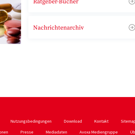
Ratgeber-Bücher
Nachrichtenarchiv
Nutzungsbedingungen
Download
Kontakt
Sitema
ionen
Presse
Mediadaten
Avoxa Mediengruppe
Üb