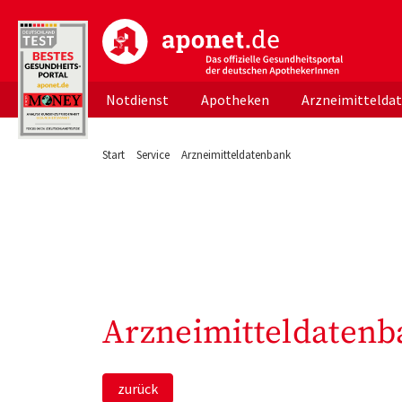
aponet.de - Das offizielle Gesundheitsportal d
Notdienst
Apotheken
Arzneimittelda
Start
Service
Arzneimitteldatenbank
Arzneimitteldatenb
zurück