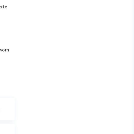
erte
u vom