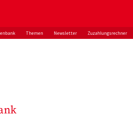
er deutschen ApothekerInnen
tenbank
Themen
Newsletter
Zuzahlungsrechner
ank