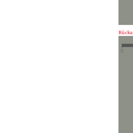
Rücka