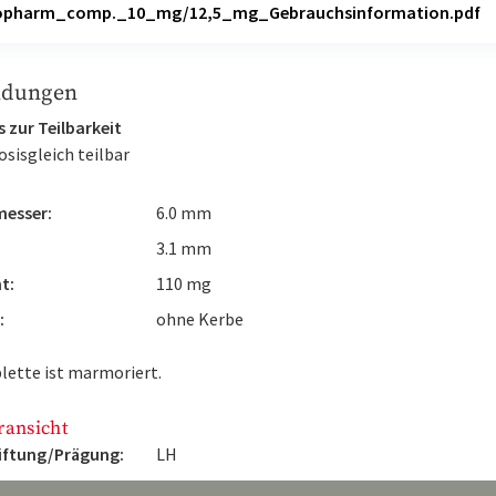
iopharm_comp._10_mg/12,5_mg_Gebrauchsinformation.pdf
ldungen
 zur Teilbarkeit
osisgleich teilbar
esser:
6.0 mm
3.1 mm
t:
110 mg
:
ohne Kerbe
lette ist marmoriert.
ransicht
iftung/Prägung:
LH