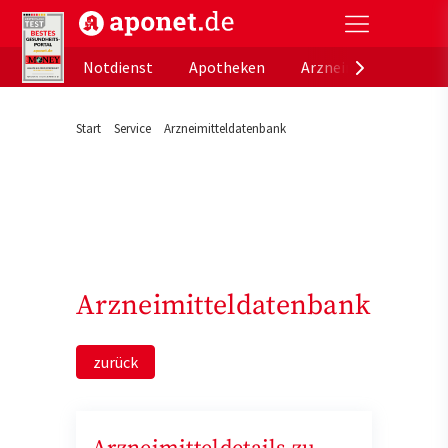
aponet.de - Das offizielle Gesundheitsportal der de
Notdienst
Apotheken
Arzneimitteldatenb
Start
Service
Arzneimitteldatenbank
Arzneimitteldatenbank
zurück