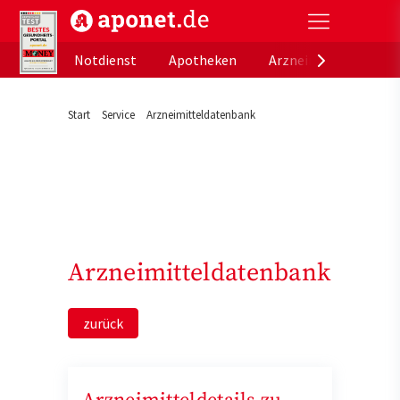
aponet.de - Das offizielle Gesundheitsportal der de
Notdienst
Apotheken
Arzneimitteldatenb
Start
Service
Arzneimitteldatenbank
Arzneimitteldatenbank
zurück