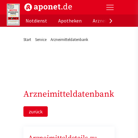
aponet.de - Das offizielle Gesundheitsportal der de
Notdienst
Apotheken
Arzneimitteldatenb
Start
Service
Arzneimitteldatenbank
Arzneimitteldatenbank
zurück