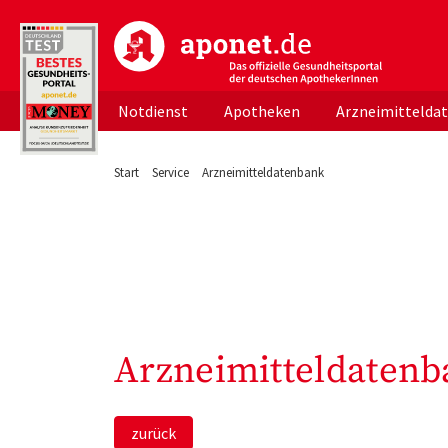
aponet.de - Das offizielle Gesundheitsportal d
Notdienst
Apotheken
Arzneimittelda
Start
Service
Arzneimitteldatenbank
Arzneimitteldatenb
zurück