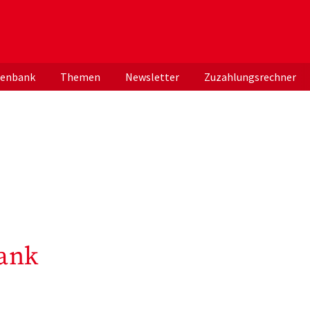
er deutschen ApothekerInnen
tenbank
Themen
Newsletter
Zuzahlungsrechner
ank