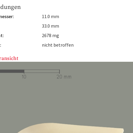
ldungen
esser:
11.0 mm
33.0 mm
t:
2678 mg
:
nicht betroffen
ransicht